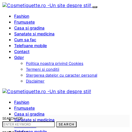
Fashion
Frumusete
Casa si gradina
Sanatate si medicina
Cum sa fac
Telefoane mobile
Contact
Gdpr
Politica noastra privind Cookies
Termeni si conditii
Stergerea datelor cu caracter personal
Disclaimer
Fashion
Frumusete
Casa si gradina
SEARCH FOR:
Sanatate si medicina
SEARCH
Cum sa fac
Telefoane mobile