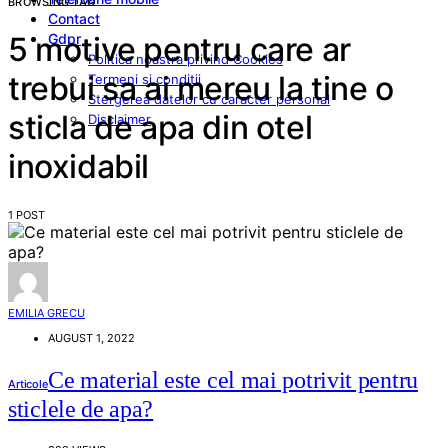
BROWSING TAG
Contact
Gdpr
5 motive pentru care ar
Politica noastra privind Cookies
trebui sa ai mereu la tine o
Termeni si conditii
Stergerea datelor cu caracter personal
sticla de apa din otel
Disclaimer
inoxidabil
1 POST
EMILIA GRECU
AUGUST 1, 2022
Ce material este cel mai potrivit pentru
Articole
sticlele de apa?