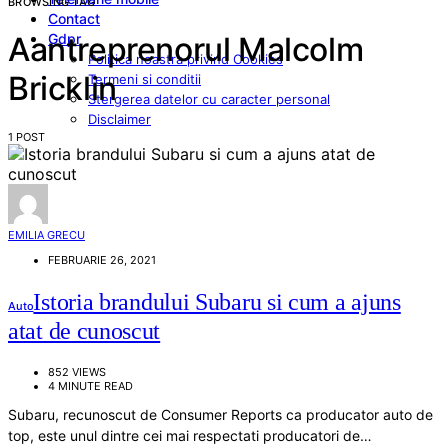
BROWSING TAG
Contact
Gdpr
Aantreprenorul Malcolm
Politica noastra privind Cookies
Bricklin
Termeni si conditii
Stergerea datelor cu caracter personal
Disclaimer
1 POST
EMILIA GRECU
FEBRUARIE 26, 2021
Istoria brandului Subaru si cum a ajuns
Auto
atat de cunoscut
852 VIEWS
4 MINUTE READ
Subaru, recunoscut de Consumer Reports ca producator auto de
top, este unul dintre cei mai respectati producatori de…