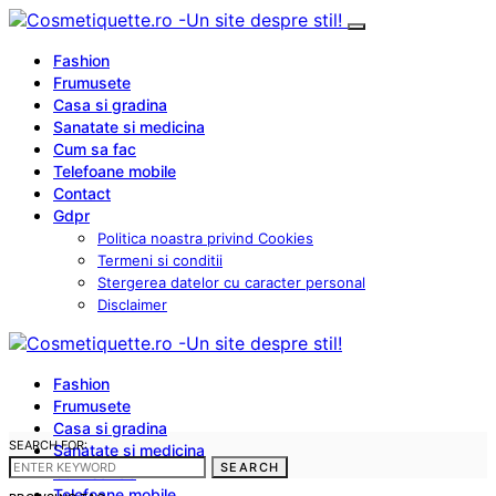
Fashion
Frumusete
Casa si gradina
Sanatate si medicina
Cum sa fac
Telefoane mobile
Contact
Gdpr
Politica noastra privind Cookies
Termeni si conditii
Stergerea datelor cu caracter personal
Disclaimer
Fashion
Frumusete
Casa si gradina
SEARCH FOR:
Sanatate si medicina
SEARCH
Cum sa fac
Telefoane mobile