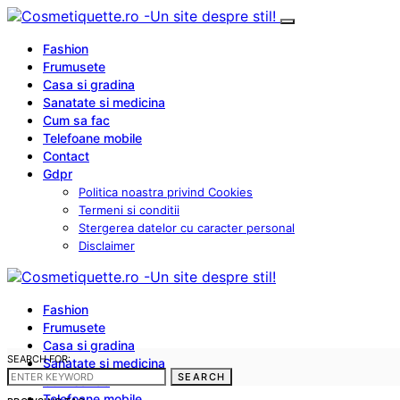
Fashion
Frumusete
Casa si gradina
Sanatate si medicina
Cum sa fac
Telefoane mobile
Contact
Gdpr
Politica noastra privind Cookies
Termeni si conditii
Stergerea datelor cu caracter personal
Disclaimer
Fashion
Frumusete
Casa si gradina
SEARCH FOR:
Sanatate si medicina
SEARCH
Cum sa fac
Telefoane mobile