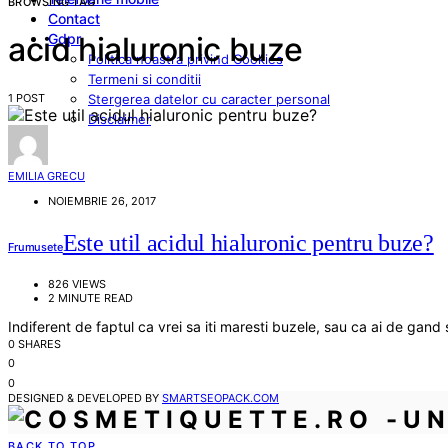
BROWSING TAG
Contact
Gdpr
acid hialuronic buze
Politica noastra privind Cookies
Termeni si conditii
1 POST
Stergerea datelor cu caracter personal
Disclaimer
EMILIA GRECU
NOIEMBRIE 26, 2017
Este util acidul hialuronic pentru buze?
Frumusete
826 VIEWS
2 MINUTE READ
Indiferent de faptul ca vrei sa iti maresti buzele, sau ca ai de gan
0 SHARES
0
0
DESIGNED & DEVELOPED BY
SMARTSEOPACK.COM
BACK TO TOP