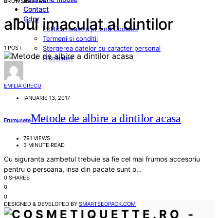
BROWSING TAG
Contact
Gdpr
albul imaculat al dintilor
Politica noastra privind Cookies
Termeni si conditii
1 POST
Stergerea datelor cu caracter personal
Disclaimer
EMILIA GRECU
IANUARIE 13, 2017
Metode de albire a dintilor acasa
Frumusete
791 VIEWS
3 MINUTE READ
Cu siguranta zambetul trebuie sa fie cel mai frumos accesoriu
pentru o persoana, insa din pacate sunt o…
0 SHARES
0
0
DESIGNED & DEVELOPED BY
SMARTSEOPACK.COM