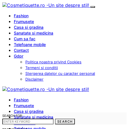
Fashion
Frumusete
Casa si gradina
Sanatate si medicina
Cum sa fac
Telefoane mobile
Contact
Gdpr
Politica noastra privind Cookies
Termeni si conditii
Stergerea datelor cu caracter personal
Disclaimer
Fashion
Frumusete
Casa si gradina
SEARCH FOR:
Sanatate si medicina
SEARCH
Cum sa fac
Telefoane mobile