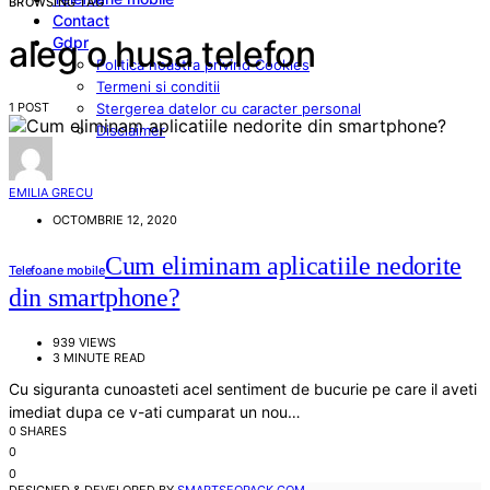
BROWSING TAG
Contact
Gdpr
aleg o husa telefon
Politica noastra privind Cookies
Termeni si conditii
1 POST
Stergerea datelor cu caracter personal
Disclaimer
EMILIA GRECU
OCTOMBRIE 12, 2020
Cum eliminam aplicatiile nedorite
Telefoane mobile
din smartphone?
939 VIEWS
3 MINUTE READ
Cu siguranta cunoasteti acel sentiment de bucurie pe care il aveti
imediat dupa ce v-ati cumparat un nou…
0 SHARES
0
0
DESIGNED & DEVELOPED BY
SMARTSEOPACK.COM