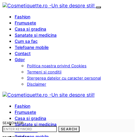
Fashion
Frumusete
Casa si gradina
Sanatate si medicina
Cum sa fac
Telefoane mobile
Contact
Gdpr
Politica noastra privind Cookies
Termeni si conditii
Stergerea datelor cu caracter personal
Disclaimer
Fashion
Frumusete
Casa si gradina
SEARCH FOR:
Sanatate si medicina
SEARCH
Cum sa fac
Telefoane mobile