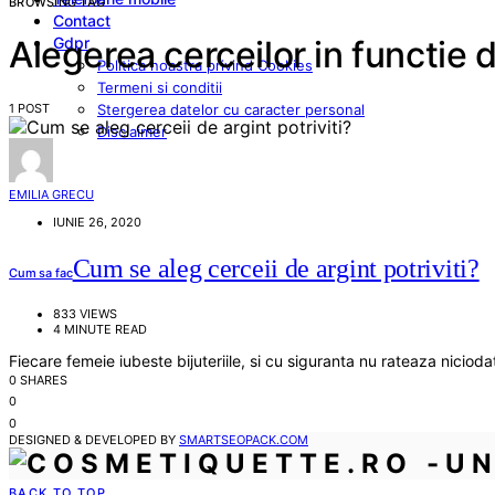
BROWSING TAG
Contact
Gdpr
Alegerea cerceilor in functie 
Politica noastra privind Cookies
Termeni si conditii
1 POST
Stergerea datelor cu caracter personal
Disclaimer
EMILIA GRECU
IUNIE 26, 2020
Cum se aleg cerceii de argint potriviti?
Cum sa fac
833 VIEWS
4 MINUTE READ
Fiecare femeie iubeste bijuteriile, si cu siguranta nu rateaza niciod
0 SHARES
0
0
DESIGNED & DEVELOPED BY
SMARTSEOPACK.COM
BACK TO TOP