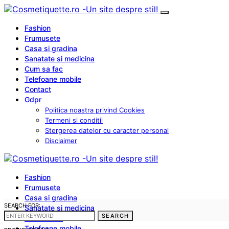
Fashion
Frumusete
Casa si gradina
Sanatate si medicina
Cum sa fac
Telefoane mobile
Contact
Gdpr
Politica noastra privind Cookies
Termeni si conditii
Stergerea datelor cu caracter personal
Disclaimer
Fashion
Frumusete
Casa si gradina
SEARCH FOR:
Sanatate si medicina
SEARCH
Cum sa fac
Telefoane mobile