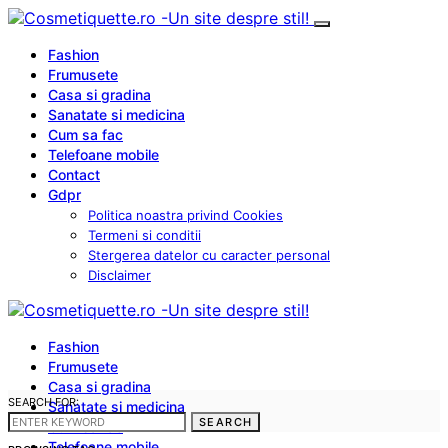
Fashion
Frumusete
Casa si gradina
Sanatate si medicina
Cum sa fac
Telefoane mobile
Contact
Gdpr
Politica noastra privind Cookies
Termeni si conditii
Stergerea datelor cu caracter personal
Disclaimer
Fashion
Frumusete
Casa si gradina
SEARCH FOR:
Sanatate si medicina
SEARCH
Cum sa fac
Telefoane mobile