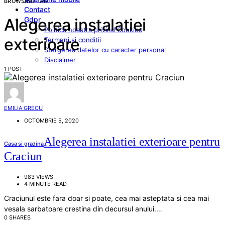
BROWSING TAG
Contact
Gdpr
Alegerea instalatiei
Politica noastra privind Cookies
exterioare
Termeni si conditii
Stergerea datelor cu caracter personal
Disclaimer
1 POST
EMILIA GRECU
OCTOMBRIE 5, 2020
Alegerea instalatiei exterioare pentru
Casa si gradina
Craciun
983 VIEWS
4 MINUTE READ
Craciunul este fara doar si poate, cea mai asteptata si cea mai
vesala sarbatoare crestina din decursul anului.…
0 SHARES