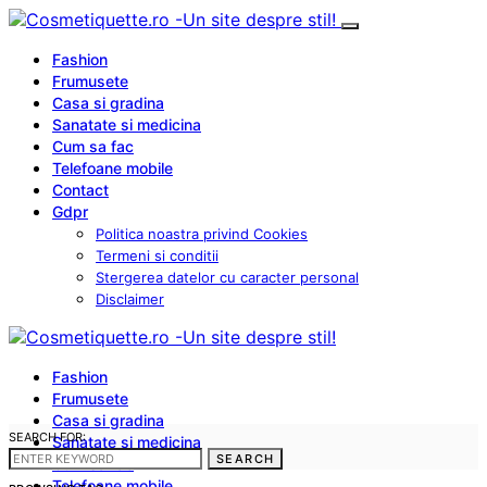
Fashion
Frumusete
Casa si gradina
Sanatate si medicina
Cum sa fac
Telefoane mobile
Contact
Gdpr
Politica noastra privind Cookies
Termeni si conditii
Stergerea datelor cu caracter personal
Disclaimer
Fashion
Frumusete
Casa si gradina
SEARCH FOR:
Sanatate si medicina
SEARCH
Cum sa fac
Telefoane mobile