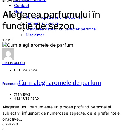
BROWSING TAG
Contact
Gdpr
Alegerea parfumului în
Politica noastra privind Cookies
funcție de sezon
Termeni si conditii
Stergerea datelor cu caracter personal
Disclaimer
1 POST
EMILIA GRECU
IULIE 24, 2024
Cum alegi aromele de parfum
Frumusete
714 VIEWS
4 MINUTE READ
Alegerea unui parfum este un proces profund personal și
subiectiv, influențat de numeroase aspecte, de la preferințele
olfactive…
0 SHARES
0