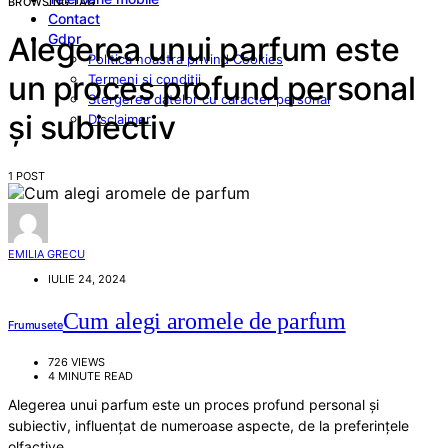
BROWSING TAG
Contact
Gdpr
Alegerea unui parfum este
Politica noastra privind Cookies
un proces profund personal
Termeni si conditii
Stergerea datelor cu caracter personal
și subiectiv
Disclaimer
1 POST
EMILIA GRECU
IULIE 24, 2024
Cum alegi aromele de parfum
Frumusete
726 VIEWS
4 MINUTE READ
Alegerea unui parfum este un proces profund personal și
subiectiv, influențat de numeroase aspecte, de la preferințele
olfactive…