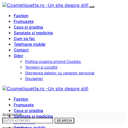
Fashion
Frumusete
Casa si gradina
Sanatate si medicina
Cum sa fac
Telefoane mobile
Contact
Gdpr
Politica noastra privind Cookies
Termeni si conditii
Stergerea datelor cu caracter personal
Disclaimer
Fashion
Frumusete
Casa si gradina
SEARCH FOR:
Sanatate si medicina
SEARCH
Cum sa fac
Telefoane mobile