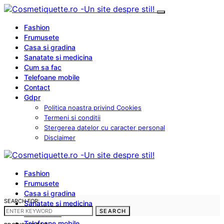
Fashion
Frumusete
Casa si gradina
Sanatate si medicina
Cum sa fac
Telefoane mobile
Contact
Gdpr
Politica noastra privind Cookies
Termeni si conditii
Stergerea datelor cu caracter personal
Disclaimer
Fashion
Frumusete
Casa si gradina
SEARCH FOR:
Sanatate si medicina
SEARCH
Cum sa fac
Telefoane mobile