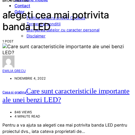
BROWSING TAG
Contact
Gdpr
alegeti cea mai potrivita
Politica noastra privind Cookies
banda LED
Termeni si conditii
Stergerea datelor cu caracter personal
Disclaimer
1 POST
EMILIA GRECU
NOIEMBRIE 4, 2022
Care sunt caracteristicile importante
Casa si gradina
ale unei benzi LED?
846 VIEWS
4 MINUTE READ
Pentru a va ajuta sa alegeti cea mai potrivita banda LED pentru
proiectul dvs., iata cateva proprietati de…