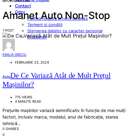
BROWSING TAG
Contact
Gdpr
Amanet Auto Non-Stop
Politica noastra privind Cookies
Termeni si conditii
1 POST
Stergerea datelor cu caracter personal
Disclaimer
EMILIA GRECU
FEBRUARIE 23, 2024
De Ce Variază Atât de Mult Prețul
Auto
Mașinilor?
775 VIEWS
4 MINUTE READ
Prețurile mașinilor variază semnificativ în funcție de mai mulți
factori, inclusiv marca, modelul, anul de fabricație, starea
tehnică…
0 SHARES
0