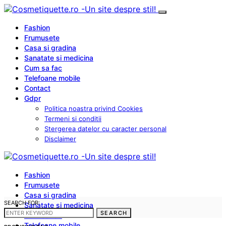
Fashion
Frumusete
Casa si gradina
Sanatate si medicina
Cum sa fac
Telefoane mobile
Contact
Gdpr
Politica noastra privind Cookies
Termeni si conditii
Stergerea datelor cu caracter personal
Disclaimer
Fashion
Frumusete
Casa si gradina
SEARCH FOR:
Sanatate si medicina
SEARCH
Cum sa fac
Telefoane mobile