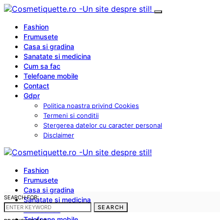
Fashion
Frumusete
Casa si gradina
Sanatate si medicina
Cum sa fac
Telefoane mobile
Contact
Gdpr
Politica noastra privind Cookies
Termeni si conditii
Stergerea datelor cu caracter personal
Disclaimer
Fashion
Frumusete
Casa si gradina
SEARCH FOR:
Sanatate si medicina
SEARCH
Cum sa fac
Telefoane mobile