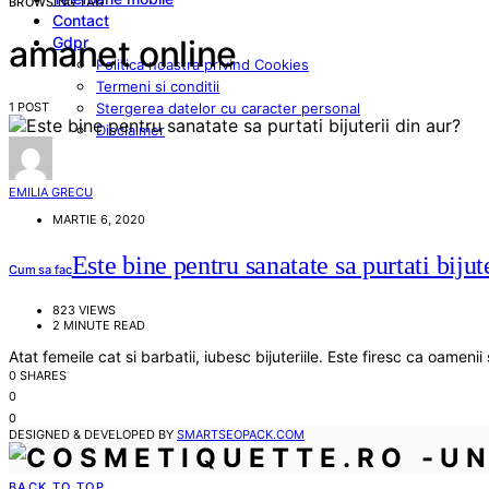
BROWSING TAG
Contact
Gdpr
amanet online
Politica noastra privind Cookies
Termeni si conditii
1 POST
Stergerea datelor cu caracter personal
Disclaimer
EMILIA GRECU
MARTIE 6, 2020
Este bine pentru sanatate sa purtati bijut
Cum sa fac
823 VIEWS
2 MINUTE READ
Atat femeile cat si barbatii, iubesc bijuteriile. Este firesc ca oameni
0 SHARES
0
0
DESIGNED & DEVELOPED BY
SMARTSEOPACK.COM
BACK TO TOP