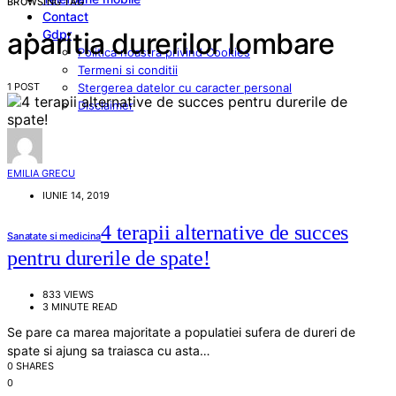
BROWSING TAG
Contact
Gdpr
aparitia durerilor lombare
Politica noastra privind Cookies
Termeni si conditii
1 POST
Stergerea datelor cu caracter personal
Disclaimer
EMILIA GRECU
IUNIE 14, 2019
4 terapii alternative de succes
Sanatate si medicina
pentru durerile de spate!
833 VIEWS
3 MINUTE READ
Se pare ca marea majoritate a populatiei sufera de dureri de
spate si ajung sa traiasca cu asta…
0 SHARES
0