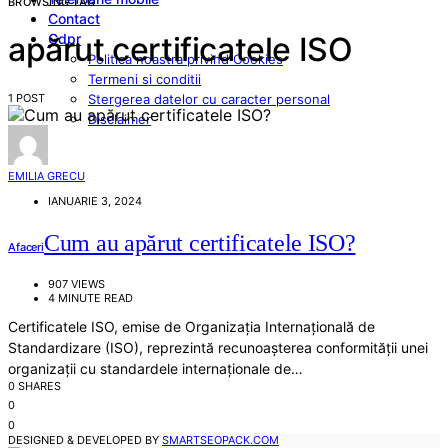
BROWSING TAG
Contact
Gdpr
apărut certificatele ISO
Politica noastra privind Cookies
Termeni si conditii
1 POST
Stergerea datelor cu caracter personal
Disclaimer
EMILIA GRECU
IANUARIE 3, 2024
Cum au apărut certificatele ISO?
Afaceri
907 VIEWS
4 MINUTE READ
Certificatele ISO, emise de Organizația Internațională de
Standardizare (ISO), reprezintă recunoașterea conformității unei
organizații cu standardele internaționale de…
0 SHARES
0
0
DESIGNED & DEVELOPED BY
SMARTSEOPACK.COM