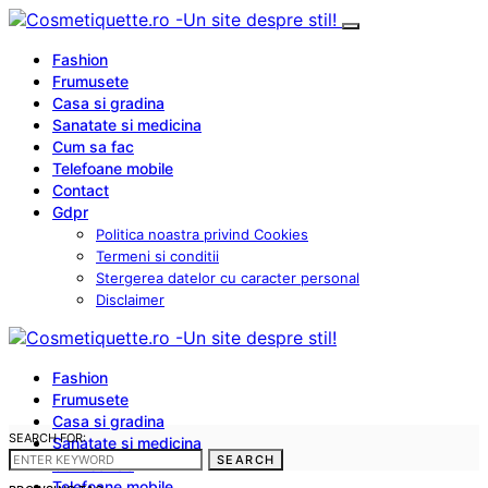
Fashion
Frumusete
Casa si gradina
Sanatate si medicina
Cum sa fac
Telefoane mobile
Contact
Gdpr
Politica noastra privind Cookies
Termeni si conditii
Stergerea datelor cu caracter personal
Disclaimer
Fashion
Frumusete
Casa si gradina
SEARCH FOR:
Sanatate si medicina
SEARCH
Cum sa fac
Telefoane mobile