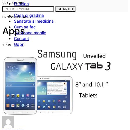
SEARCH FOR:
Fashion
Frumusete
SEARCH
Casa si gradina
BROWSING TAG
Sanatate si medicina
Cum sa fac
Apps
Telefoane mobile
Contact
Gdpr
1 POST
Politica noastra privind Cookies
Termeni si conditii
Stergerea datelor cu caracter personal
Disclaimer