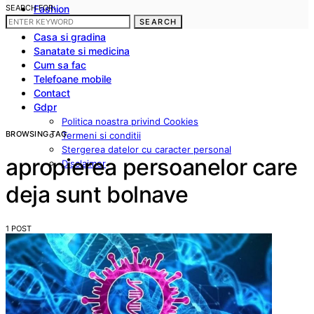
SEARCH FOR:
Fashion
Frumusete
SEARCH
Casa si gradina
Sanatate si medicina
Cum sa fac
Telefoane mobile
Contact
Gdpr
Politica noastra privind Cookies
BROWSING TAG
Termeni si conditii
Stergerea datelor cu caracter personal
apropierea persoanelor care
Disclaimer
deja sunt bolnave
1 POST