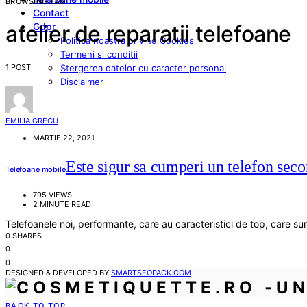
BROWSING TAG
Contact
Gdpr
atelier de reparatii telefoane
Politica noastra privind Cookies
Termeni si conditii
1 POST
Stergerea datelor cu caracter personal
Disclaimer
EMILIA GRECU
MARTIE 22, 2021
Este sigur sa cumperi un telefon seco
Telefoane mobile
795 VIEWS
2 MINUTE READ
Telefoanele noi, performante, care au caracteristici de top, care su
0 SHARES
0
0
DESIGNED & DEVELOPED BY
SMARTSEOPACK.COM
BACK TO TOP