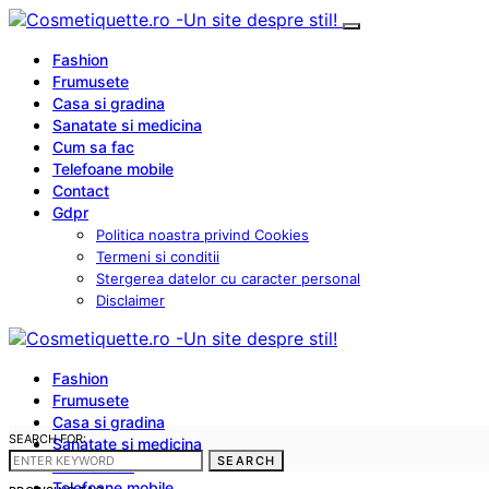
Fashion
Frumusete
Casa si gradina
Sanatate si medicina
Cum sa fac
Telefoane mobile
Contact
Gdpr
Politica noastra privind Cookies
Termeni si conditii
Stergerea datelor cu caracter personal
Disclaimer
Fashion
Frumusete
Casa si gradina
SEARCH FOR:
Sanatate si medicina
SEARCH
Cum sa fac
Telefoane mobile