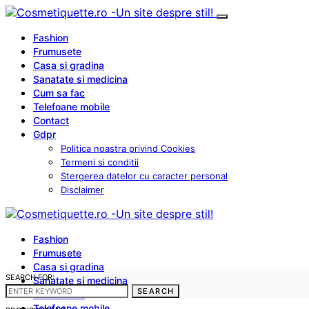
Fashion
Frumusete
Casa si gradina
Sanatate si medicina
Cum sa fac
Telefoane mobile
Contact
Gdpr
Politica noastra privind Cookies
Termeni si conditii
Stergerea datelor cu caracter personal
Disclaimer
Fashion
Frumusete
Casa si gradina
SEARCH FOR:
Sanatate si medicina
SEARCH
Cum sa fac
Telefoane mobile