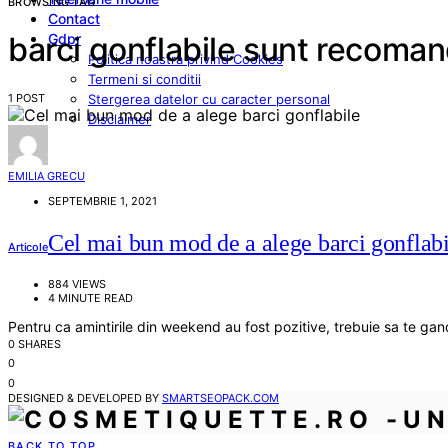
BROWSING TAG
Contact
Gdpr
barci gonflabile sunt recomand
Politica noastra privind Cookies
Termeni si conditii
1 POST
Stergerea datelor cu caracter personal
Disclaimer
EMILIA GRECU
SEPTEMBRIE 1, 2021
Cel mai bun mod de a alege barci gonflabi
Articole
884 VIEWS
4 MINUTE READ
Pentru ca amintirile din weekend au fost pozitive, trebuie sa te gan
0 SHARES
0
0
DESIGNED & DEVELOPED BY
SMARTSEOPACK.COM
BACK TO TOP