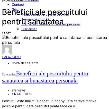
BROWSING TAG
Contact
Gdpr
Beneficii ale pescuitului
Politica noastra privind Cookies
pentru sanatatea
Termeni si conditii
Stergerea datelor cu caracter personal
Disclaimer
1 POST
EMILIA GRECU
NOIEMBRIE 29, 2021
Beneficii ale pescuitului pentru
Cum sa fac
sanatatea si bunastarea personala
876 VIEWS
4 MINUTE READ
Pescuitul este mai mult decat un hobby. Iata cateva motive
posibile pentru care pescuitul poate face ca o…