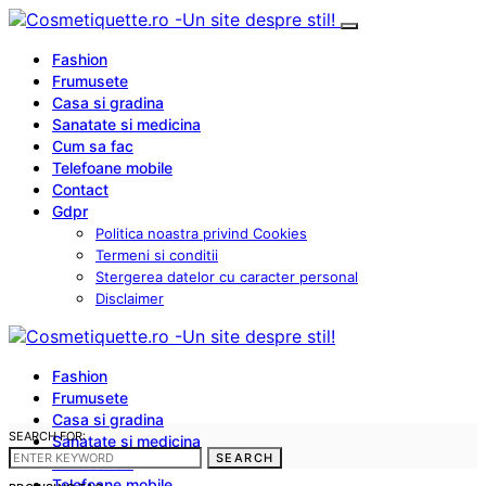
Fashion
Frumusete
Casa si gradina
Sanatate si medicina
Cum sa fac
Telefoane mobile
Contact
Gdpr
Politica noastra privind Cookies
Termeni si conditii
Stergerea datelor cu caracter personal
Disclaimer
Fashion
Frumusete
Casa si gradina
SEARCH FOR:
Sanatate si medicina
SEARCH
Cum sa fac
Telefoane mobile