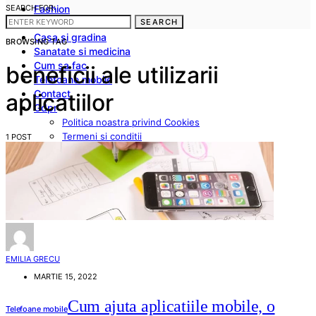
SEARCH FOR:
Fashion
Frumusete
SEARCH
Casa si gradina
BROWSING TAG
Sanatate si medicina
Cum sa fac
beneficii ale utilizarii
Telefoane mobile
Contact
aplicatiilor
Gdpr
Politica noastra privind Cookies
Termeni si conditii
1 POST
Stergerea datelor cu caracter personal
Disclaimer
EMILIA GRECU
MARTIE 15, 2022
Cum ajuta aplicatiile mobile, o
Telefoane mobile