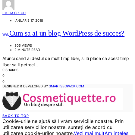
EMILIA GRECU
IANUARIE 17, 2018
Cum sa ai un blog WordPress de succes?
Web
805 VIEWS
2 MINUTE READ
Atunci cand ai destul de mult timp liber, si iti place ca acest timp
liber sa il petreci…
0 SHARES
0
0
DESIGNED & DEVELOPED BY
SMARTSEOPACK.COM
BACK TO TOP
Cookie-urile ne ajută să livrăm serviciile noastre. Prin
utilizarea serviciilor noastre, sunteți de acord cu
utilizarea cookie-urilor noastre.
Vezi mai mult
Am inteles