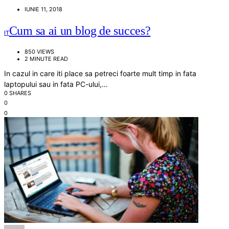
IUNIE 11, 2018
Cum sa ai un blog de succes?
IT
850 VIEWS
2 MINUTE READ
In cazul in care iti place sa petreci foarte mult timp in fata
laptopului sau in fata PC-ului,…
0 SHARES
0
0