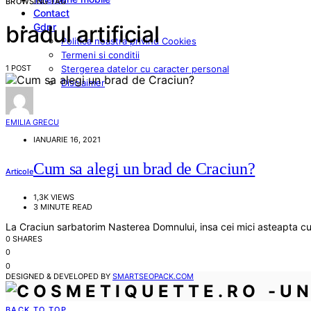
BROWSING TAG
Contact
Gdpr
bradul artificial
Politica noastra privind Cookies
Termeni si conditii
1 POST
Stergerea datelor cu caracter personal
Disclaimer
EMILIA GRECU
IANUARIE 16, 2021
Cum sa alegi un brad de Craciun?
Articole
1,3K VIEWS
3 MINUTE READ
La Craciun sarbatorim Nasterea Domnului, insa cei mici asteapta c
0 SHARES
0
0
DESIGNED & DEVELOPED BY
SMARTSEOPACK.COM
BACK TO TOP