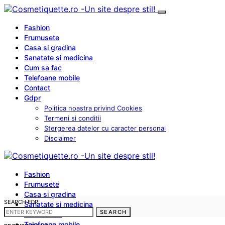
Fashion
Frumusete
Casa si gradina
Sanatate si medicina
Cum sa fac
Telefoane mobile
Contact
Gdpr
Politica noastra privind Cookies
Termeni si conditii
Stergerea datelor cu caracter personal
Disclaimer
Fashion
Frumusete
Casa si gradina
SEARCH FOR:
Sanatate si medicina
SEARCH
Cum sa fac
Telefoane mobile