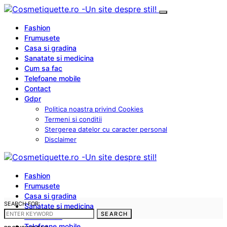
Fashion
Frumusete
Casa si gradina
Sanatate si medicina
Cum sa fac
Telefoane mobile
Contact
Gdpr
Politica noastra privind Cookies
Termeni si conditii
Stergerea datelor cu caracter personal
Disclaimer
Fashion
Frumusete
Casa si gradina
SEARCH FOR:
Sanatate si medicina
SEARCH
Cum sa fac
Telefoane mobile