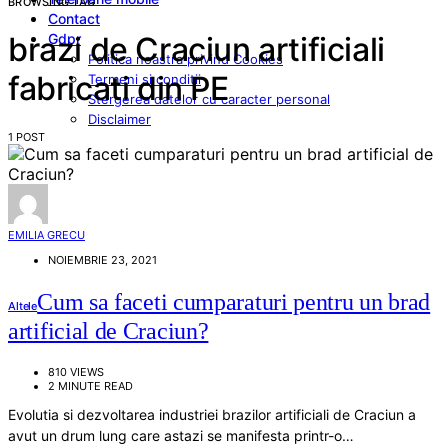
BROWSING TAG
Contact
Gdpr
brazi de Craciun artificiali
Politica noastra privind Cookies
fabricati din PE
Termeni si conditii
Stergerea datelor cu caracter personal
Disclaimer
1 POST
EMILIA GRECU
NOIEMBRIE 23, 2021
Cum sa faceti cumparaturi pentru un brad
Altele
artificial de Craciun?
810 VIEWS
2 MINUTE READ
Evolutia si dezvoltarea industriei brazilor artificiali de Craciun a
avut un drum lung care astazi se manifesta printr-o…