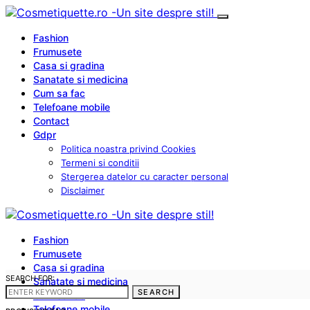
Fashion
Frumusete
Casa si gradina
Sanatate si medicina
Cum sa fac
Telefoane mobile
Contact
Gdpr
Politica noastra privind Cookies
Termeni si conditii
Stergerea datelor cu caracter personal
Disclaimer
Fashion
Frumusete
Casa si gradina
SEARCH FOR:
Sanatate si medicina
SEARCH
Cum sa fac
Telefoane mobile