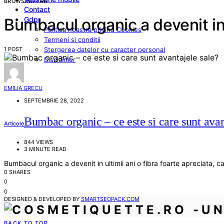
BROWSING TAG
Contact
Gdpr
Bumbacul organic a devenit in u
Politica noastra privind Cookies
Termeni si conditii
1 POST
Stergerea datelor cu caracter personal
Disclaimer
EMILIA GRECU
SEPTEMBRIE 28, 2022
Bumbac organic – ce este si care sunt avan
Articole
844 VIEWS
3 MINUTE READ
Bumbacul organic a devenit in ultimii ani o fibra foarte apreciata, 
0 SHARES
0
0
DESIGNED & DEVELOPED BY
SMARTSEOPACK.COM
BACK TO TOP