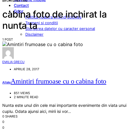
BROWSING TAG
Contact
Gdpr
cabina foto de inchirat la
Politica noastra privind Cookies
nunta ta
Termeni si conditii
Stergerea datelor cu caracter personal
Disclaimer
1 POST
EMILIA GRECU
APRILIE 28, 2017
Amintiri frumoase cu o cabina foto
Altele
851 VIEWS
2 MINUTE READ
Nunta este unul din cele mai importante evenimente din viata unui
cuplu. Odata ajunsi aici, mirii isi vor…
0 SHARES
0
0