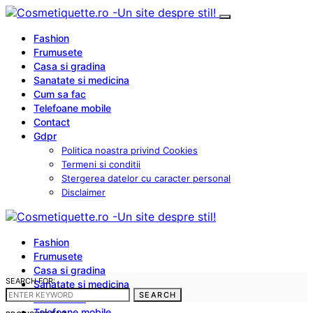
Fashion
Frumusete
Casa si gradina
Sanatate si medicina
Cum sa fac
Telefoane mobile
Contact
Gdpr
Politica noastra privind Cookies
Termeni si conditii
Stergerea datelor cu caracter personal
Disclaimer
Fashion
Frumusete
Casa si gradina
SEARCH FOR:
Sanatate si medicina
SEARCH
Cum sa fac
Telefoane mobile