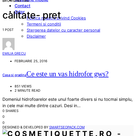
BROWSING TAG
Contact
Gdpr
calitate- pret
Politica noastra privind Cookies
Termeni si conditii
1 POST
Stergerea datelor cu caracter personal
Disclaimer
EMILIA GRECU
FEBRUARIE 25, 2016
Ce este un vas hidrofor gws?
Casa si gradina
851 VIEWS
2 MINUTE READ
Domeniul hidrofoarelor este unul foarte divers si nu tocmai simplu,
in cele mai multe dintre cazuri. Desi in…
0 SHARES
0
0
DESIGNED & DEVELOPED BY
SMARTSEOPACK.COM