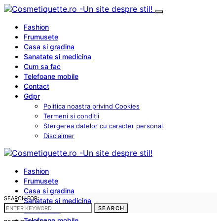
Fashion
Frumusete
Casa si gradina
Sanatate si medicina
Cum sa fac
Telefoane mobile
Contact
Gdpr
Politica noastra privind Cookies
Termeni si conditii
Stergerea datelor cu caracter personal
Disclaimer
Fashion
Frumusete
Casa si gradina
SEARCH FOR:
Sanatate si medicina
SEARCH
Cum sa fac
Telefoane mobile