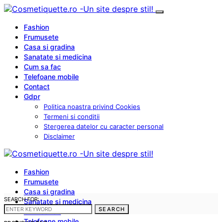
Fashion
Frumusete
Casa si gradina
Sanatate si medicina
Cum sa fac
Telefoane mobile
Contact
Gdpr
Politica noastra privind Cookies
Termeni si conditii
Stergerea datelor cu caracter personal
Disclaimer
Fashion
Frumusete
Casa si gradina
SEARCH FOR:
Sanatate si medicina
SEARCH
Cum sa fac
Telefoane mobile