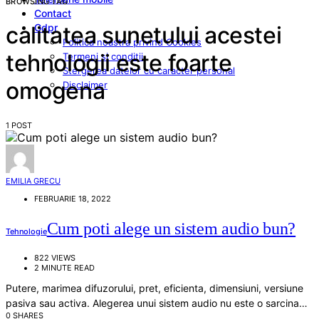
BROWSING TAG
Contact
Gdpr
calitatea sunetului acestei
Politica noastra privind Cookies
tehnologii este foarte
Termeni si conditii
Stergerea datelor cu caracter personal
omogena
Disclaimer
1 POST
EMILIA GRECU
FEBRUARIE 18, 2022
Cum poti alege un sistem audio bun?
Tehnologie
822 VIEWS
2 MINUTE READ
Putere, marimea difuzorului, pret, eficienta, dimensiuni, versiune
pasiva sau activa. Alegerea unui sistem audio nu este o sarcina…
0 SHARES