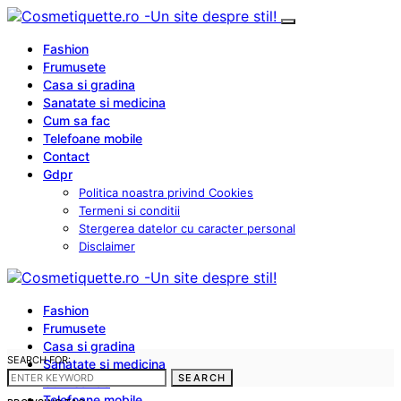
Fashion
Frumusete
Casa si gradina
Sanatate si medicina
Cum sa fac
Telefoane mobile
Contact
Gdpr
Politica noastra privind Cookies
Termeni si conditii
Stergerea datelor cu caracter personal
Disclaimer
Fashion
Frumusete
Casa si gradina
SEARCH FOR:
Sanatate si medicina
SEARCH
Cum sa fac
Telefoane mobile