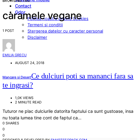
BROWSING TAG
Contact
Gdpr
caramele vegane
Politica noastra privind Cookies
Termeni si conditii
1 POST
Stergerea datelor cu caracter personal
Disclaimer
EMILIA GRECU
AUGUST 24, 2018
Ce dulciuri poti sa mananci fara sa
Mancare si Desert
te ingrasi?
1,0K VIEWS
2 MINUTE READ
Tuturor ne plac dulciurile datorita faptului ca sunt gustoase, insa
nu toata lumea tine cont de faptul ca…
0 SHARES
0
0
DESIGNED & DEVELOPED BY
SMARTSEOPACK.COM