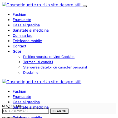
Fashion
Frumusete
Casa si gradina
Sanatate si medicina
Cum sa fac
Telefoane mobile
Contact
Gdpr
Politica noastra privind Cookies
Termeni si conditii
Stergerea datelor cu caracter personal
Disclaimer
Fashion
Frumusete
Casa si gradina
SEARCH FOR:
Sanatate si medicina
SEARCH
Cum sa fac
Telefoane mobile