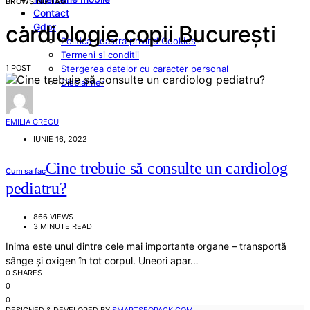
BROWSING TAG
Contact
Gdpr
cardiologie copii București
Politica noastra privind Cookies
Termeni si conditii
1 POST
Stergerea datelor cu caracter personal
Disclaimer
EMILIA GRECU
IUNIE 16, 2022
Cine trebuie să consulte un cardiolog
Cum sa fac
pediatru?
866 VIEWS
3 MINUTE READ
Inima este unul dintre cele mai importante organe – transportă
sânge și oxigen în tot corpul. Uneori apar…
0 SHARES
0
0
DESIGNED & DEVELOPED BY
SMARTSEOPACK.COM