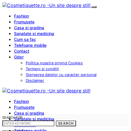
Fashion
Frumusete
Casa si gradina
Sanatate si medicina
Cum sa fac
Telefoane mobile
Contact
Gdpr
Politica noastra privind Cookies
Termeni si conditii
Stergerea datelor cu caracter personal
Disclaimer
Fashion
Frumusete
Casa si gradina
SEARCH FOR:
Sanatate si medicina
SEARCH
Cum sa fac
Telefoane mobile