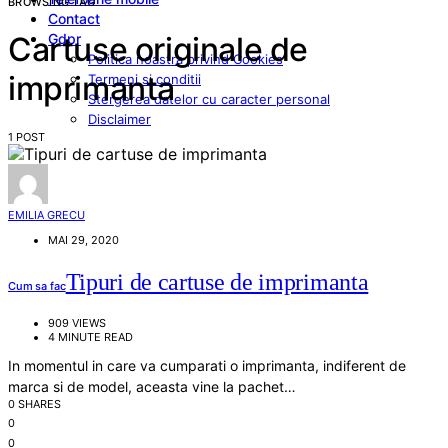
BROWSING TAG
Contact
Gdpr
Cartuse originale de
Politica noastra privind Cookies
imprimanta
Termeni si conditii
Stergerea datelor cu caracter personal
Disclaimer
1 POST
EMILIA GRECU
MAI 29, 2020
Tipuri de cartuse de imprimanta
Cum sa fac
909 VIEWS
4 MINUTE READ
In momentul in care va cumparati o imprimanta, indiferent de
marca si de model, aceasta vine la pachet…
0 SHARES
0
0