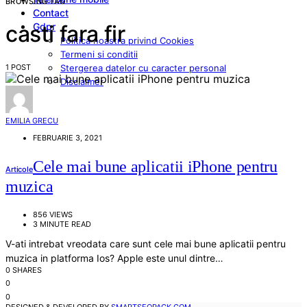
BROWSING TAG
Contact
Gdpr
casti fara fir
Politica noastra privind Cookies
Termeni si conditii
1 POST
Stergerea datelor cu caracter personal
Disclaimer
EMILIA GRECU
FEBRUARIE 3, 2021
Cele mai bune aplicatii iPhone pentru
Articole
muzica
856 VIEWS
3 MINUTE READ
V-ati intrebat vreodata care sunt cele mai bune aplicatii pentru
muzica in platforma Ios? Apple este unul dintre…
0 SHARES
0
0
DESIGNED & DEVELOPED BY
SMARTSEOPACK.COM