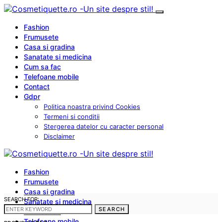
Fashion
Frumusete
Casa si gradina
Sanatate si medicina
Cum sa fac
Telefoane mobile
Contact
Gdpr
Politica noastra privind Cookies
Termeni si conditii
Stergerea datelor cu caracter personal
Disclaimer
Fashion
Frumusete
Casa si gradina
SEARCH FOR:
Sanatate si medicina
SEARCH
Cum sa fac
Telefoane mobile