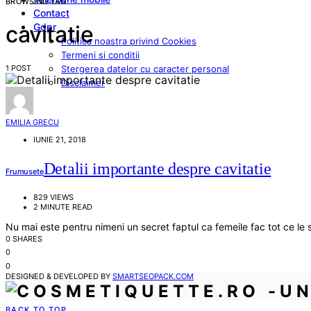
BROWSING TAG
Contact
Gdpr
cavitatie
Politica noastra privind Cookies
Termeni si conditii
1 POST
Stergerea datelor cu caracter personal
Disclaimer
EMILIA GRECU
IUNIE 21, 2018
Detalii importante despre cavitatie
Frumusete
829 VIEWS
2 MINUTE READ
Nu mai este pentru nimeni un secret faptul ca femeile fac tot ce le 
0 SHARES
0
0
DESIGNED & DEVELOPED BY
SMARTSEOPACK.COM
BACK TO TOP