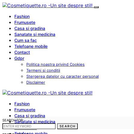
Fashion
Frumusete
Casa si gradina
Sanatate si medicina
Cum sa fac
Telefoane mobile
Contact
Gdpr
Politica noastra privind Cookies
Termeni si conditii
Stergerea datelor cu caracter personal
Disclaimer
Fashion
Frumusete
Casa si gradina
SEARCH FOR:
Sanatate si medicina
SEARCH
Cum sa fac
Telefoane mobile