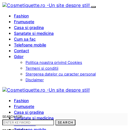
Fashion
Frumusete
Casa si gradina
Sanatate si medicina
Cum sa fac
Telefoane mobile
Contact
Gdpr
Politica noastra privind Cookies
Termeni si conditii
Stergerea datelor cu caracter personal
Disclaimer
Fashion
Frumusete
Casa si gradina
SEARCH FOR:
Sanatate si medicina
SEARCH
Cum sa fac
Telefoane mobile