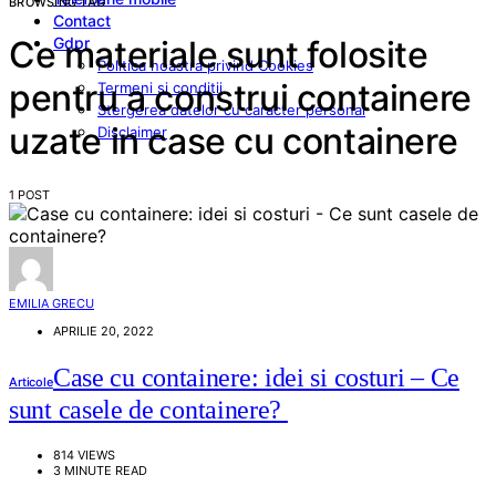
BROWSING TAG
Contact
Gdpr
Ce materiale sunt folosite
Politica noastra privind Cookies
pentru a construi containere
Termeni si conditii
Stergerea datelor cu caracter personal
uzate in case cu containere
Disclaimer
1 POST
EMILIA GRECU
APRILIE 20, 2022
Case cu containere: idei si costuri – Ce
Articole
sunt casele de containere?
814 VIEWS
3 MINUTE READ