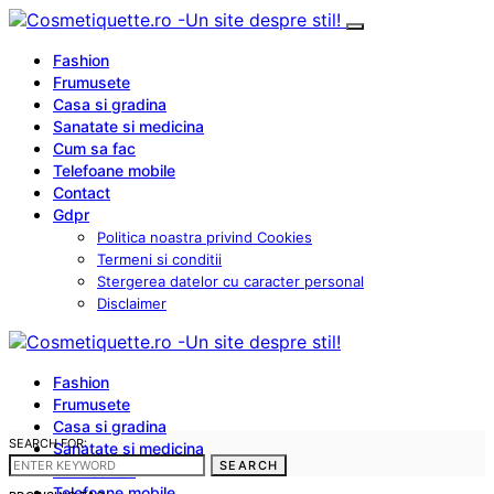
Fashion
Frumusete
Casa si gradina
Sanatate si medicina
Cum sa fac
Telefoane mobile
Contact
Gdpr
Politica noastra privind Cookies
Termeni si conditii
Stergerea datelor cu caracter personal
Disclaimer
Fashion
Frumusete
Casa si gradina
SEARCH FOR:
Sanatate si medicina
SEARCH
Cum sa fac
Telefoane mobile