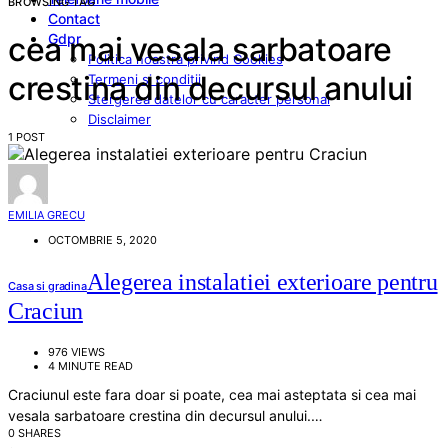
BROWSING TAG
Contact
Gdpr
cea mai vesala sarbatoare
Politica noastra privind Cookies
crestina din decursul anului
Termeni si conditii
Stergerea datelor cu caracter personal
Disclaimer
1 POST
EMILIA GRECU
OCTOMBRIE 5, 2020
Alegerea instalatiei exterioare pentru
Casa si gradina
Craciun
976 VIEWS
4 MINUTE READ
Craciunul este fara doar si poate, cea mai asteptata si cea mai
vesala sarbatoare crestina din decursul anului.…
0 SHARES