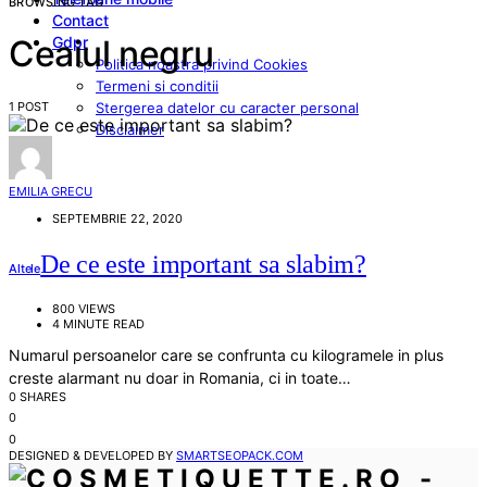
BROWSING TAG
Contact
Gdpr
Ceaiul negru
Politica noastra privind Cookies
Termeni si conditii
1 POST
Stergerea datelor cu caracter personal
Disclaimer
EMILIA GRECU
SEPTEMBRIE 22, 2020
De ce este important sa slabim?
Altele
800 VIEWS
4 MINUTE READ
Numarul persoanelor care se confrunta cu kilogramele in plus
creste alarmant nu doar in Romania, ci in toate…
0 SHARES
0
0
DESIGNED & DEVELOPED BY
SMARTSEOPACK.COM