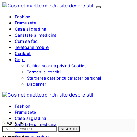
Fashion
Frumusete
Casa si gradina
Sanatate si medicina
Cum sa fac
Telefoane mobile
Contact
Gdpr
Politica noastra privind Cookies
Termeni si conditii
Stergerea datelor cu caracter personal
Disclaimer
Fashion
Frumusete
Casa si gradina
SEARCH FOR:
Sanatate si medicina
SEARCH
Cum sa fac
Telefoane mobile