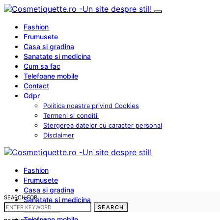
Fashion
Frumusete
Casa si gradina
Sanatate si medicina
Cum sa fac
Telefoane mobile
Contact
Gdpr
Politica noastra privind Cookies
Termeni si conditii
Stergerea datelor cu caracter personal
Disclaimer
Fashion
Frumusete
Casa si gradina
SEARCH FOR:
Sanatate si medicina
SEARCH
Cum sa fac
Telefoane mobile