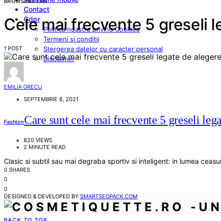
BROWSING TAG
Contact
Gdpr
Cele mai frecvente 5 greseli l
Politica noastra privind Cookies
Termeni si conditii
1 POST
Stergerea datelor cu caracter personal
Disclaimer
EMILIA GRECU
SEPTEMBRIE 8, 2021
Care sunt cele mai frecvente 5 greseli leg
Fashion
820 VIEWS
2 MINUTE READ
Clasic si subtil sau mai degraba sportiv si inteligent: in lumea ceas
0 SHARES
0
0
DESIGNED & DEVELOPED BY
SMARTSEOPACK.COM
BACK TO TOP