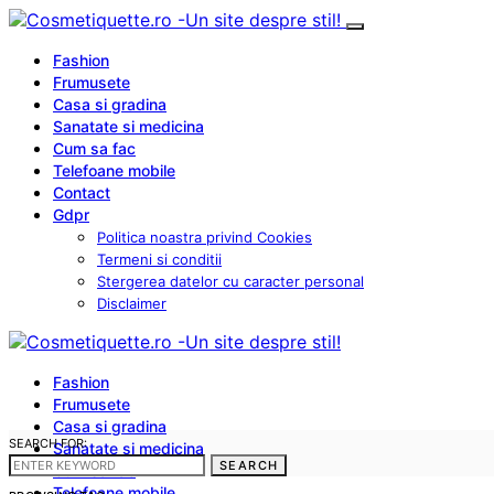
Fashion
Frumusete
Casa si gradina
Sanatate si medicina
Cum sa fac
Telefoane mobile
Contact
Gdpr
Politica noastra privind Cookies
Termeni si conditii
Stergerea datelor cu caracter personal
Disclaimer
Fashion
Frumusete
Casa si gradina
SEARCH FOR:
Sanatate si medicina
SEARCH
Cum sa fac
Telefoane mobile