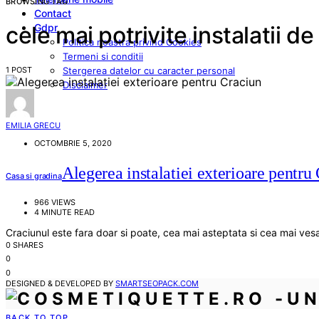
BROWSING TAG
Contact
Gdpr
cele mai potrivite instalatii d
Politica noastra privind Cookies
Termeni si conditii
1 POST
Stergerea datelor cu caracter personal
Disclaimer
EMILIA GRECU
OCTOMBRIE 5, 2020
Alegerea instalatiei exterioare pentru
Casa si gradina
966 VIEWS
4 MINUTE READ
Craciunul este fara doar si poate, cea mai asteptata si cea mai ves
0 SHARES
0
0
DESIGNED & DEVELOPED BY
SMARTSEOPACK.COM
BACK TO TOP