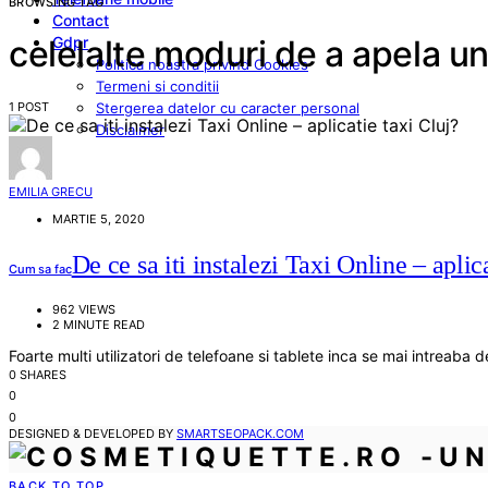
BROWSING TAG
Contact
Gdpr
celelalte moduri de a apela un
Politica noastra privind Cookies
Termeni si conditii
1 POST
Stergerea datelor cu caracter personal
Disclaimer
EMILIA GRECU
MARTIE 5, 2020
De ce sa iti instalezi Taxi Online – aplic
Cum sa fac
962 VIEWS
2 MINUTE READ
Foarte multi utilizatori de telefoane si tablete inca se mai intreaba 
0 SHARES
0
0
DESIGNED & DEVELOPED BY
SMARTSEOPACK.COM
BACK TO TOP