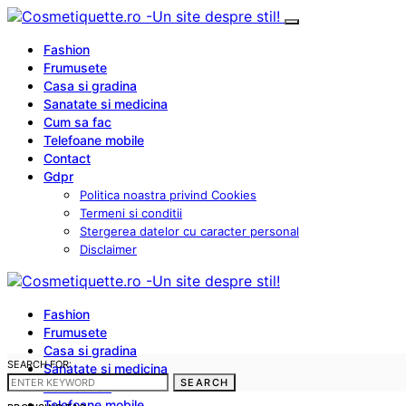
Fashion
Frumusete
Casa si gradina
Sanatate si medicina
Cum sa fac
Telefoane mobile
Contact
Gdpr
Politica noastra privind Cookies
Termeni si conditii
Stergerea datelor cu caracter personal
Disclaimer
Fashion
Frumusete
Casa si gradina
SEARCH FOR:
Sanatate si medicina
SEARCH
Cum sa fac
Telefoane mobile