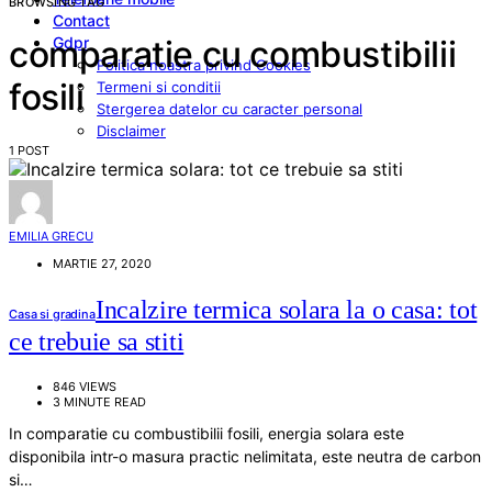
BROWSING TAG
Contact
Gdpr
comparatie cu combustibilii
Politica noastra privind Cookies
fosili
Termeni si conditii
Stergerea datelor cu caracter personal
Disclaimer
1 POST
EMILIA GRECU
MARTIE 27, 2020
Incalzire termica solara la o casa: tot
Casa si gradina
ce trebuie sa stiti
846 VIEWS
3 MINUTE READ
In comparatie cu combustibilii fosili, energia solara este
disponibila intr-o masura practic nelimitata, este neutra de carbon
si…