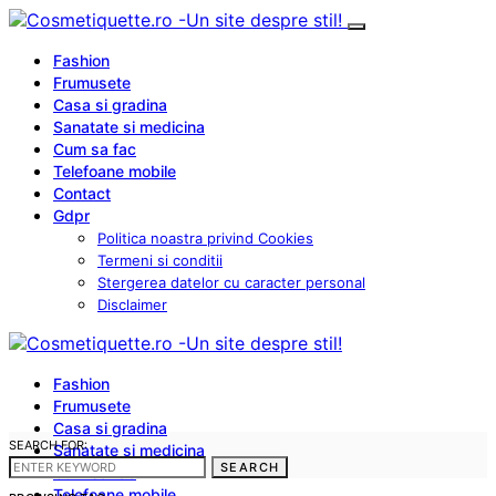
Fashion
Frumusete
Casa si gradina
Sanatate si medicina
Cum sa fac
Telefoane mobile
Contact
Gdpr
Politica noastra privind Cookies
Termeni si conditii
Stergerea datelor cu caracter personal
Disclaimer
Fashion
Frumusete
Casa si gradina
SEARCH FOR:
Sanatate si medicina
SEARCH
Cum sa fac
Telefoane mobile