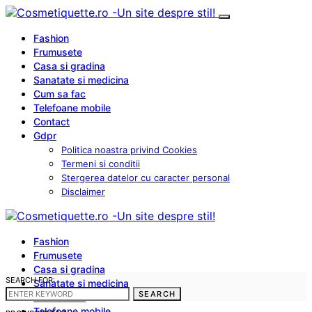
Fashion
Frumusete
Casa si gradina
Sanatate si medicina
Cum sa fac
Telefoane mobile
Contact
Gdpr
Politica noastra privind Cookies
Termeni si conditii
Stergerea datelor cu caracter personal
Disclaimer
Fashion
Frumusete
Casa si gradina
SEARCH FOR:
Sanatate si medicina
SEARCH
Cum sa fac
Telefoane mobile