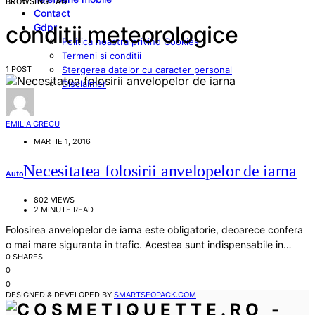
BROWSING TAG
Contact
Gdpr
conditii meteorologice
Politica noastra privind Cookies
Termeni si conditii
1 POST
Stergerea datelor cu caracter personal
Disclaimer
EMILIA GRECU
MARTIE 1, 2016
Necesitatea folosirii anvelopelor de iarna
Auto
802 VIEWS
2 MINUTE READ
Folosirea anvelopelor de iarna este obligatorie, deoarece confera
o mai mare siguranta in trafic. Acestea sunt indispensabile in…
0 SHARES
0
0
DESIGNED & DEVELOPED BY
SMARTSEOPACK.COM