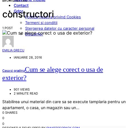
BROWSING TAG
Contact
Gdpr
constructori
Politica noastra privind Cookies
Termeni si conditii
1 POST
Stergerea datelor cu caracter personal
Disclaimer
EMILIA GRECU
IANUARIE 28, 2016
Cum se alege corect o usa de
Casa si gradina
exterior?
901 VIEWS
2 MINUTE READ
Stabilirea unui material din care sa se execute tamplaria pentru un
apartament, o casa, un magazin sau un…
0 SHARES
0
0
DESIGNED & DEVELOPED BY
SMARTSEOPACK.COM