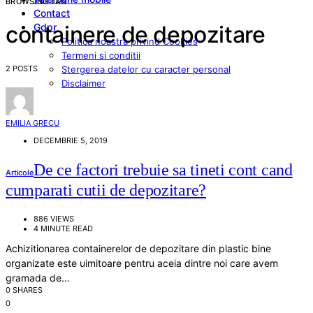
BROWSING TAG
Contact
Gdpr
containere de depozitare
Politica noastra privind Cookies
Termeni si conditii
2 POSTS
Stergerea datelor cu caracter personal
Disclaimer
EMILIA GRECU
DECEMBRIE 5, 2019
De ce factori trebuie sa tineti cont cand
Articole
cumparati cutii de depozitare?
886 VIEWS
4 MINUTE READ
Achizitionarea containerelor de depozitare din plastic bine
organizate este uimitoare pentru aceia dintre noi care avem
gramada de…
0 SHARES
0