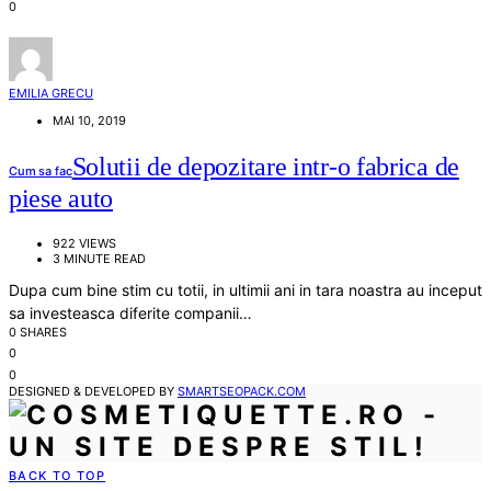
0
EMILIA GRECU
MAI 10, 2019
Solutii de depozitare intr-o fabrica de
Cum sa fac
piese auto
922 VIEWS
3 MINUTE READ
Dupa cum bine stim cu totii, in ultimii ani in tara noastra au inceput
sa investeasca diferite companii…
0 SHARES
0
0
DESIGNED & DEVELOPED BY
SMARTSEOPACK.COM
BACK TO TOP