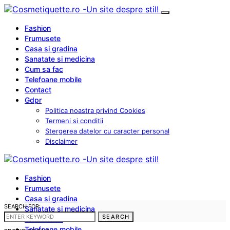
Fashion
Frumusete
Casa si gradina
Sanatate si medicina
Cum sa fac
Telefoane mobile
Contact
Gdpr
Politica noastra privind Cookies
Termeni si conditii
Stergerea datelor cu caracter personal
Disclaimer
Fashion
Frumusete
Casa si gradina
SEARCH FOR:
Sanatate si medicina
SEARCH
Cum sa fac
Telefoane mobile