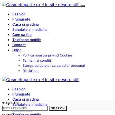
Fashion
Frumusete
Casa si gradina
Sanatate si medicina
Cum sa fac
Telefoane mobile
Contact
Gdpr
Politica noastra privind Cookies
Termeni si conditii
Stergerea datelor cu caracter personal
Disclaimer
Fashion
Frumusete
Casa si gradina
SEARCH FOR:
Sanatate si medicina
SEARCH
Cum sa fac
Telefoane mobile