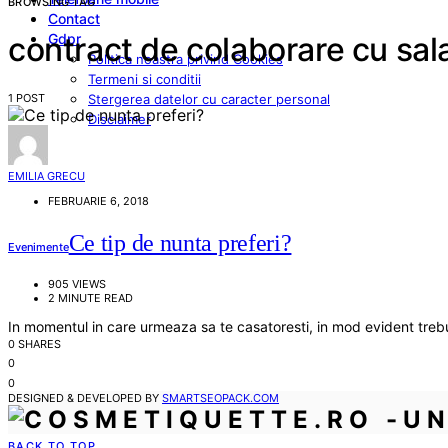
BROWSING TAG
Contact
Gdpr
contract de colaborare cu sal
Politica noastra privind Cookies
Termeni si conditii
1 POST
Stergerea datelor cu caracter personal
Disclaimer
EMILIA GRECU
FEBRUARIE 6, 2018
Ce tip de nunta preferi?
Evenimente
905 VIEWS
2 MINUTE READ
In momentul in care urmeaza sa te casatoresti, in mod evident trebui
0 SHARES
0
0
DESIGNED & DEVELOPED BY
SMARTSEOPACK.COM
BACK TO TOP