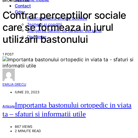
BROWSING TAG
Contact
Gdpr
Contrar perceptiilor sociale
Politica noastra privind Cookies
care se formeaza in jurul
Termeni si conditii
Stergerea datelor cu caracter personal
utilizarii bastonului
Disclaimer
1 POST
EMILIA GRECU
IUNIE 20, 2023
Importanta bastonului ortopedic in viata
Articole
ta – sfaturi si informatii utile
867 VIEWS
2 MINUTE READ