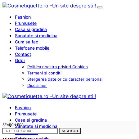
Fashion
Frumusete
Casa si gradina
Sanatate si medicina
Cum sa fac
Telefoane mobile
Contact
Gdpr
Politica noastra privind Cookies
Termeni si conditii
Stergerea datelor cu caracter personal
Disclaimer
Fashion
Frumusete
Casa si gradina
SEARCH FOR:
Sanatate si medicina
SEARCH
Cum sa fac
Telefoane mobile