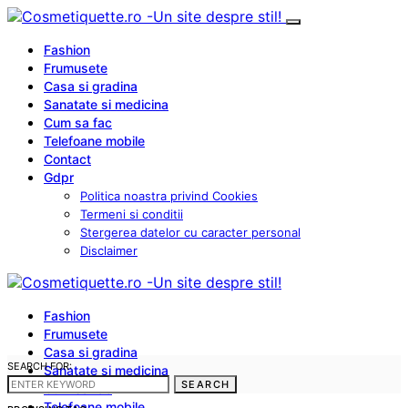
Fashion
Frumusete
Casa si gradina
Sanatate si medicina
Cum sa fac
Telefoane mobile
Contact
Gdpr
Politica noastra privind Cookies
Termeni si conditii
Stergerea datelor cu caracter personal
Disclaimer
Fashion
Frumusete
Casa si gradina
SEARCH FOR:
Sanatate si medicina
SEARCH
Cum sa fac
Telefoane mobile