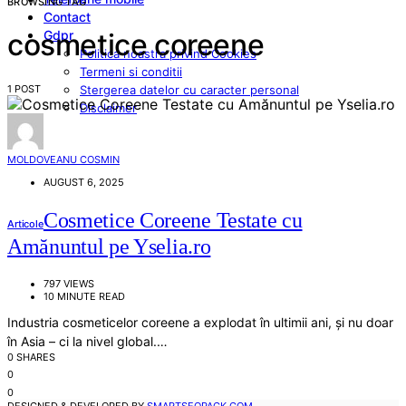
BROWSING TAG
Contact
Gdpr
cosmetice coreene
Politica noastra privind Cookies
Termeni si conditii
1 POST
Stergerea datelor cu caracter personal
Disclaimer
MOLDOVEANU COSMIN
AUGUST 6, 2025
Cosmetice Coreene Testate cu
Articole
Amănuntul pe Yselia.ro
797 VIEWS
10 MINUTE READ
Industria cosmeticelor coreene a explodat în ultimii ani, și nu doar
în Asia – ci la nivel global.…
0 SHARES
0
0
DESIGNED & DEVELOPED BY
SMARTSEOPACK.COM