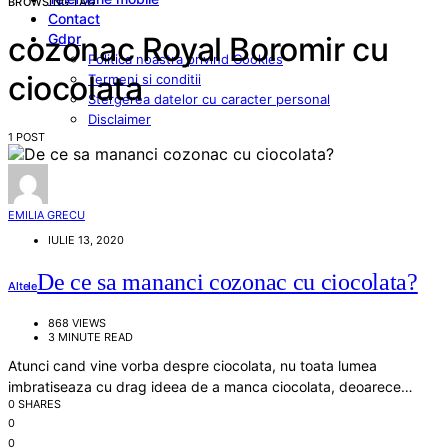
BROWSING TAG
Contact
Gdpr
cozonac Royal Boromir cu
Politica noastra privind Cookies
ciocolata
Termeni si conditii
Stergerea datelor cu caracter personal
Disclaimer
1 POST
EMILIA GRECU
IULIE 13, 2020
De ce sa mananci cozonac cu ciocolata?
Altele
868 VIEWS
3 MINUTE READ
Atunci cand vine vorba despre ciocolata, nu toata lumea
imbratiseaza cu drag ideea de a manca ciocolata, deoarece…
0 SHARES
0
0