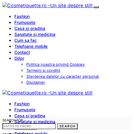
Fashion
Frumusete
Casa si gradina
Sanatate si medicina
Cum sa fac
Telefoane mobile
Contact
Gdpr
Politica noastra privind Cookies
Termeni si conditii
Stergerea datelor cu caracter personal
Disclaimer
Fashion
Frumusete
Casa si gradina
SEARCH FOR:
Sanatate si medicina
SEARCH
Cum sa fac
Telefoane mobile