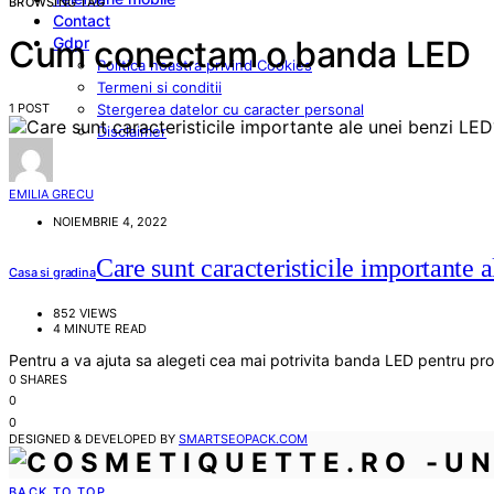
BROWSING TAG
Contact
Gdpr
Cum conectam o banda LED
Politica noastra privind Cookies
Termeni si conditii
1 POST
Stergerea datelor cu caracter personal
Disclaimer
EMILIA GRECU
NOIEMBRIE 4, 2022
Care sunt caracteristicile importante
Casa si gradina
852 VIEWS
4 MINUTE READ
Pentru a va ajuta sa alegeti cea mai potrivita banda LED pentru pro
0 SHARES
0
0
DESIGNED & DEVELOPED BY
SMARTSEOPACK.COM
BACK TO TOP