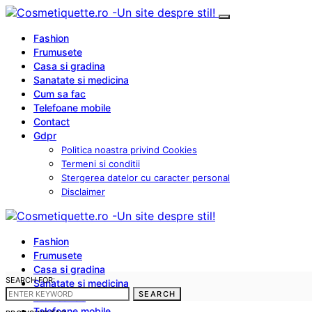
Fashion
Frumusete
Casa si gradina
Sanatate si medicina
Cum sa fac
Telefoane mobile
Contact
Gdpr
Politica noastra privind Cookies
Termeni si conditii
Stergerea datelor cu caracter personal
Disclaimer
Fashion
Frumusete
Casa si gradina
SEARCH FOR:
Sanatate si medicina
SEARCH
Cum sa fac
Telefoane mobile