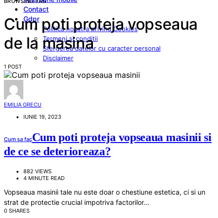
BROWSING TAG
Contact
Gdpr
Cum poti proteja vopseaua
Politica noastra privind Cookies
de la masina
Termeni si conditii
Stergerea datelor cu caracter personal
Disclaimer
1 POST
EMILIA GRECU
IUNIE 19, 2023
Cum poti proteja vopseaua masinii si
Cum sa fac
de ce se deterioreaza?
882 VIEWS
4 MINUTE READ
Vopseaua masinii tale nu este doar o chestiune estetica, ci si un
strat de protectie crucial impotriva factorilor…
0 SHARES