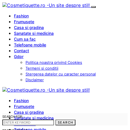
Fashion
Frumusete
Casa si gradina
Sanatate si medicina
Cum sa fac
Telefoane mobile
Contact
Gdpr
Politica noastra privind Cookies
Termeni si conditii
Stergerea datelor cu caracter personal
Disclaimer
Fashion
Frumusete
Casa si gradina
SEARCH FOR:
Sanatate si medicina
SEARCH
Cum sa fac
Telefoane mobile