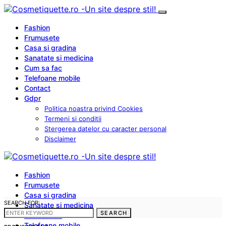
Fashion
Frumusete
Casa si gradina
Sanatate si medicina
Cum sa fac
Telefoane mobile
Contact
Gdpr
Politica noastra privind Cookies
Termeni si conditii
Stergerea datelor cu caracter personal
Disclaimer
Fashion
Frumusete
Casa si gradina
SEARCH FOR:
Sanatate si medicina
SEARCH
Cum sa fac
Telefoane mobile