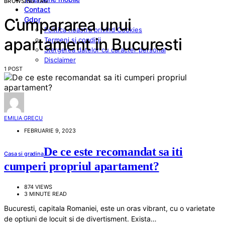
BROWSING TAG
Contact
Gdpr
Cumpararea unui
Politica noastra privind Cookies
apartament in Bucuresti
Termeni si conditii
Stergerea datelor cu caracter personal
Disclaimer
1 POST
EMILIA GRECU
FEBRUARIE 9, 2023
De ce este recomandat sa iti
Casa si gradina
cumperi propriul apartament?
874 VIEWS
3 MINUTE READ
Bucuresti, capitala Romaniei, este un oras vibrant, cu o varietate
de optiuni de locuit si de divertisment. Exista…