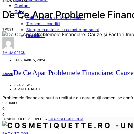
BROWSING TAG
Contact
Gdpr
De Ce Apar Problemele Financi
Politica noastra privind Cookies
Termeni si conditii
1 POST
Stergerea datelor cu caracter personal
Disclaimer
EMILIA GRECU
FEBRUARIE 5, 2024
De Ce Apar Problemele Financiare: Cauze 
Afaceri
824 VIEWS
4 MINUTE READ
Problemele financiare sunt o realitate cu care mulți oameni se confru
0 SHARES
0
0
DESIGNED & DEVELOPED BY
SMARTSEOPACK.COM
BACK TO TOP